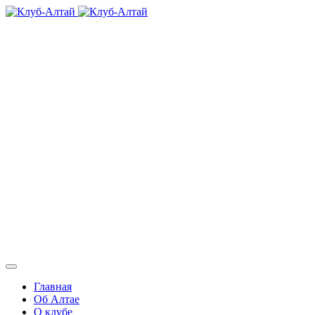
Клуб-Алтай
8-913-247-5093
8-962-792-4599
8-913-0260-600
E-mail:
club-altai@mail.ru
Номер реестровой записи:
С042025012688
Главная
Об Алтае
О клубе